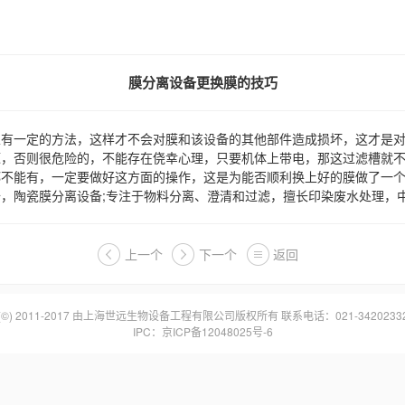
膜分离设备更换膜的技巧
一定的方法，这样才不会对膜和该设备的其他部件造成损坏，这才是对
否则很危险的，不能存在侥幸心理，只要机体上带电，那这过滤槽就不
能有，一定要做好这方面的操作，这是为能否顺利换上好的膜做了一个
备
，陶瓷膜分离设备;专注于物料分离、澄清和过滤，擅长印染废水处理，中水回
上一个
下一个
返回
(©) 2011-2017 由
上海世远生物设备工程有限公司
版权所有 联系电话：021-3420233
IPC：
京ICP备12048025号-6