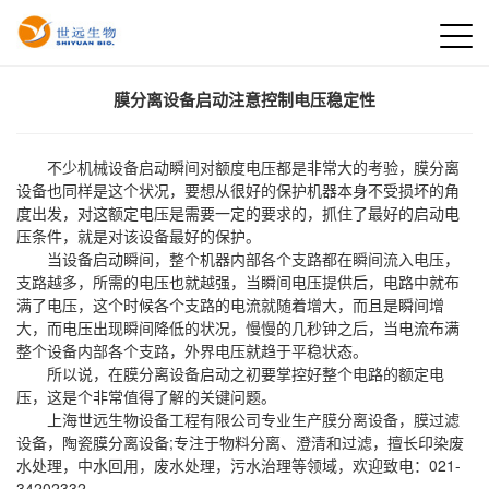
膜分离设备启动注意控制电压稳定性
不少机械设备启动瞬间对额度电压都是非常大的考验，膜分离
设备也同样是这个状况，要想从很好的保护机器本身不受损坏的角
度出发，对这额定电压是需要一定的要求的，抓住了最好的启动电
压条件，就是对该设备最好的保护。
当设备启动瞬间，整个机器内部各个支路都在瞬间流入电压，
支路越多，所需的电压也就越强，当瞬间电压提供后，电路中就布
满了电压，这个时候各个支路的电流就随着增大，而且是瞬间增
大，而电压出现瞬间降低的状况，慢慢的几秒钟之后，当电流布满
整个设备内部各个支路，外界电压就趋于平稳状态。
所以说，在膜分离设备启动之初要掌控好整个电路的额定电
压，这是个非常值得了解的关键问题。
上海世远生物设备工程有限公司专业生产
膜分离设备
，
膜过滤
设备
，陶瓷膜分离设备;专注于物料分离、澄清和过滤，擅长印染废
水处理，中水回用，废水处理，污水治理等领域，欢迎致电：021-
34202332