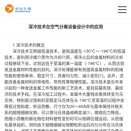
深冷技术在空气分离设备设计中的应用
1 深冷技术的概念
深冷技术又称超低温技术，是指温度在-130℃～-196℃的低温
技术，是利用冷媒介质作为冷却介质，将淬火后的金属材料的冷却
过程继续下去，达到远低于室温的某一温度（-196℃），从而达到
发送金属材料性能的目的。深冷处理能够有效提高金属材料的机械
性能和使用寿命、稳定尺寸、改善均匀性、减小变形[1]，此外，还
能改善金属材料的导电性、导热性等物理性能。深冷技术是近年来
兴起的一种发送金属工件性能的新工艺技术，是目前最有效、最经
济的技术手段。在深冷加工过程中，金属中大量残余奥体转变为马
氏体，特别是过饱和的亚稳定马氏体在从-196℃至室温的过程中会
降低过饱和度，析出弥散、尺寸仅为20～60A并与基体保持共格关
系的超微细碳化物，可以使马氏体晶格畸变减少，微观应力降低，
而细小弥散的碳化物在材料塑性变形时可以阻碍位错运动，从而强
化基体组织。同时由于超微细碳化物颗粒析出后均匀分布在马氏体
基体上，减弱了晶界脆化作用，而基体组织的细化既减弱了杂质元