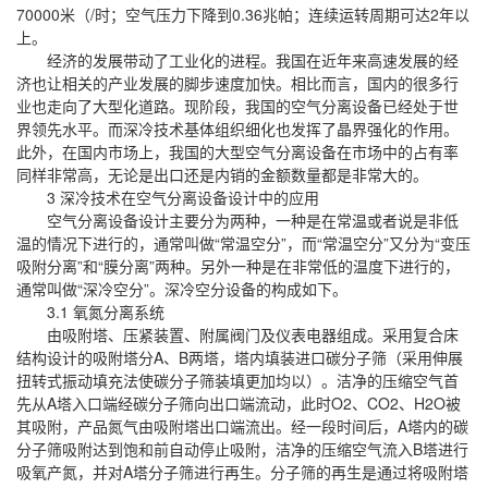
70000米（/时；空气压力下降到0.36兆帕；连续运转周期可达2年以
上。
经济的发展带动了工业化的进程。我国在近年来高速发展的经
济也让相关的产业发展的脚步速度加快。相比而言，国内的很多行
业也走向了大型化道路。现阶段，我国的空气分离设备已经处于世
界领先水平。而深冷技术基体组织细化也发挥了晶界强化的作用。
此外，在国内市场上，我国的大型空气分离设备在市场中的占有率
同样非常高，无论是出口还是内销的金额数量都是非常大的。
3 深冷技术在空气分离设备设计中的应用
空气分离设备设计主要分为两种，一种是在常温或者说是非低
温的情况下进行的，通常叫做“常温空分”，而“常温空分”又分为“变压
吸附分离”和“膜分离”两种。另外一种是在非常低的温度下进行的，
通常叫做“深冷空分”。深冷空分设备的构成如下。
3.1 氧氮分离系统
由吸附塔、压紧装置、附属阀门及仪表电器组成。采用复合床
结构设计的吸附塔分A、B两塔，塔内填装进口碳分子筛（采用伸展
扭转式振动填充法使碳分子筛装填更加均以）。洁净的压缩空气首
先从A塔入口端经碳分子筛向出口端流动，此时O2、CO2、H2O被
其吸附，产品氮气由吸附塔出口端流出。经一段时间后，A塔内的碳
分子筛吸附达到饱和前自动停止吸附，洁净的压缩空气流入B塔进行
吸氧产氮，并对A塔分子筛进行再生。分子筛的再生是通过将吸附塔