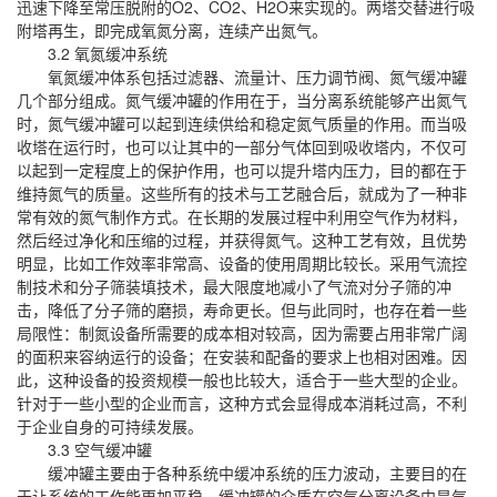
迅速下降至常压脱附的O2、CO2、H2O来实现的。两塔交替进行吸
附塔再生，即完成氧氮分离，连续产出氮气。
3.2 氧氮缓冲系统
氧氮缓冲体系包括过滤器、流量计、压力调节阀、氮气缓冲罐
几个部分组成。氮气缓冲罐的作用在于，当分离系统能够产出氮气
时，氮气缓冲罐可以起到连续供给和稳定氮气质量的作用。而当吸
收塔在运行时，也可以让其中的一部分气体回到吸收塔内，不仅可
以起到一定程度上的保护作用，也可以提升塔内压力，目的都在于
维持氮气的质量。这些所有的技术与工艺融合后，就成为了一种非
常有效的氮气制作方式。在长期的发展过程中利用空气作为材料，
然后经过净化和压缩的过程，并获得氮气。这种工艺有效，且优势
明显，比如工作效率非常高、设备的使用周期比较长。采用气流控
制技术和分子筛装填技术，最大限度地减小了气流对分子筛的冲
击，降低了分子筛的磨损，寿命更长。但与此同时，也存在着一些
局限性：制氮设备所需要的成本相对较高，因为需要占用非常广阔
的面积来容纳运行的设备；在安装和配备的要求上也相对困难。因
此，这种设备的投资规模一般也比较大，适合于一些大型的企业。
针对于一些小型的企业而言，这种方式会显得成本消耗过高，不利
于企业自身的可持续发展。
3.3 空气缓冲罐
缓冲罐主要由于各种系统中缓冲系统的压力波动，主要目的在
于让系统的工作能更加平稳。缓冲罐的介质在空气分离设备中是气