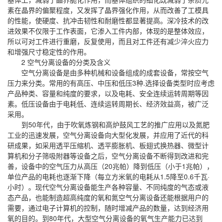
素在晶界的偏聚程度，又发挥了晶界强化作用，从而改善了工模具
的性能，使硬度、抗冲击韧性和耐磨性都显著提高。深冷技术的改
进效果不仅限于工作表面，它渗入工件内部，体现的是整体效应，
所以可对工件进行重磨，反复使用，而且对工件还有减少淬火应力
和增强尺寸稳定性的作用。
2 空气分离设备的分类及含义
空气分离设备是由多种机械和设备组成的成套设备，常按空气
压力来分类。常用的有高压、中压和低压3种.选择设备类型时应考虑
产品种类、容量和纯度的要求，以及电耗、安全连续运转周期等因
素。低压设备由于电耗低、连续运转周期长、经济效益高，被广泛
采用。
到50年代，由于吹氧炼钢和高炉鼓风工艺的推广应用以及氮肥
工业的迅速发展，空气分离设备向大型化发展，并应用了近代的科
研成果，如采用透平压缩机、透平膨胀机、板翅式换热器、微型计
算机和分子筛吸附器等设备之后，空气分离设备不断得到改进和完
善，设备中的空气压力从高压（20兆帕）降到低压（小于1兆帕），
单位产品的电耗也逐渐下降（每立方米氧的电耗从1.5降至0.6千瓦·
小时）。现代空气分离设备能生产各种容量、不同纯度的气态或液
态产品，也能制造超高纯度的氧和氮空气分离设备还能根据用户的
需要，通过电子计算机的控制，随时增减产品的数量，达到经济用
氧的目的。到80年代，大型空气分离设备的氧气生产能力已达到