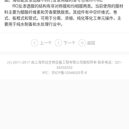
RO反渗透膜的结构有非对称膜和均相膜两类。当前使用的膜材
料主要为醋酸纤维素和芳香聚酰胺类。其组件有中空纤维式、卷
式、板框式和管式。可用于分离、浓缩、纯化等化工单元操作，主
要用于纯水制备和水处理行业中。
上一个
下一个
返回
(©) 2011-2017 由
上海世远生物设备工程有限公司
版权所有 联系电话：021-
34202332
IPC：
京ICP备12048025号-6