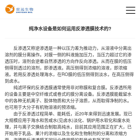
纯净水设备是如何运用反渗透膜技术的?
反渗透又称逆渗透是一种以压力差为推动力，从溶液中分离出
溶剂的膜分离操作。对膜一侧的料液施加压力，当压力超过它的渗
透压时，溶剂会逆着自然渗透的方向作反向渗透。从而在膜的低压
侧得到透过的溶剂，即渗透液。高压侧得到浓缩的溶液，即浓缩
液。若用反渗透处理海水，在RO膜的低压侧得到淡水，在高压侧得
到卤水。
纯滤环保的反渗透膜通常使用非对称膜和复合膜。反渗透所用
的设备主要是中空纤维式或卷式的膜分离设备。反渗透膜能截留水
中的各种无机离子、胶体物质和大分子溶质，从而取得净制的水。
也可用于大分子有机物溶液的预浓缩。
由于反渗透过程简单、能耗低，近20年来得到迅速发展。现已
大规模应用于海水和苦咸水(见卤水)淡化、锅炉用水软化和废水处
理，并与离子交换结合制取高纯水，目前其应用范围正在扩大，已
开始用于乳品、果汁的浓缩以及生化和生物制剂的分离和浓缩方
面。海德能反渗透膜不同行业使用膜的型号也有所不同。